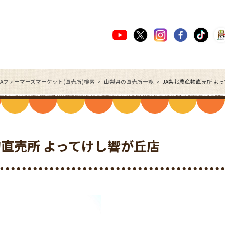
JAファーマーズマーケット(直売所)検索
山梨県の直売所一覧
JA梨北農産物直売所 よ
物直売所 よってけし響が丘店