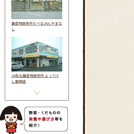
農産物直売所たべるJAんやまな
し
JA梨北農産物直売所 よってけ
し韮崎店
JA山梨みらい 穫れたてLand山
城