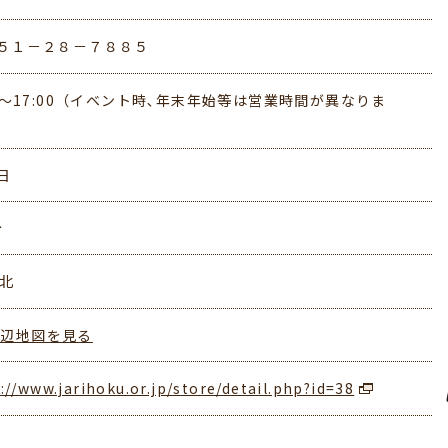
５１－２８－７８８５
00～17:00（イベント時､年末年始等は営業時間が異なりま
日
台
梨北
周辺地図を見る
://www.jarihoku.or.jp/store/detail.php?id=38