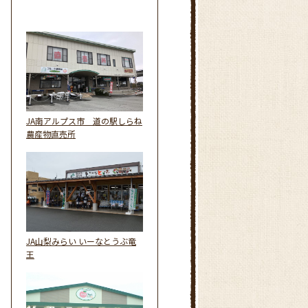
JA南アルプス市 道の駅しらね
農産物直売所
JA山梨みらい いーなとうぶ竜
王