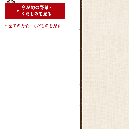
全ての野菜・くだものを探す
JA山梨みらい 穫れたてLand池
田
JA山梨みらい いーなとうぶ昭
和