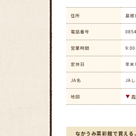
住所
島根
電話番号
085
営業時間
9:0
定休日
年末
JA名
JA
地図
なかうみ菜彩館で買える