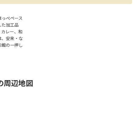
ほっぺペース
した加工品
、カレー、和
は、安来・な
彩館の一押し
の周辺地図