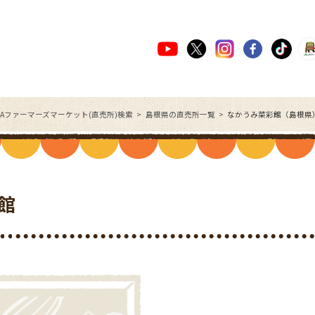
JAファーマーズマーケット(直売所)検索
島根県の直売所一覧
なかうみ菜彩館（島根県
館