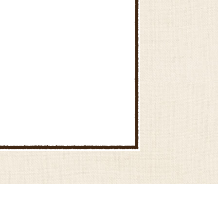
嵐山直売所
川島直売所
東松山農産物直売所「いなほて
らす」