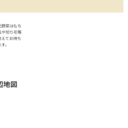
元野菜はもち
品や切り花等
揃えてお待ち
ます。
辺地図