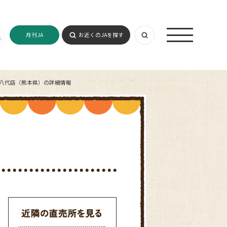
月刊JA
お近くのJAを探す
ュ八代店（熊本県）の詳細情報