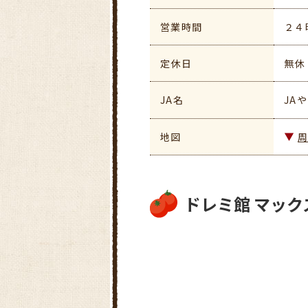
営業時間
２４
定休日
無休
JA名
JA
地図
ドレミ館 マッ