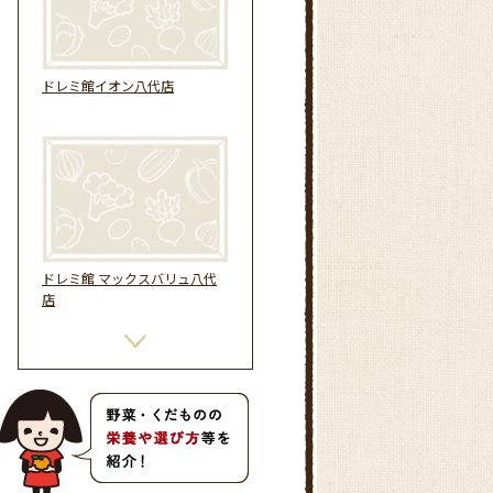
ドレミ館イオン八代店
ドレミ館 マックスバリュ八代
店
農産物直売所 ひかわ市場