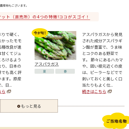
農産物もございます。
ケット（直売所）の4つの特徴!ココがスゴイ！
ぶりで硬く、
アスパラガスから発見
なかったモモ
された成分アスパラギ
品種改良が進
ン酸が豊富で、うま味
は甘くてジュ
とコクのある野菜で
とろけるよう
す。 節々にあるハカマ
アスパラガス
なり、日本の
や、固い根元近くの皮
夏
春
界でも高く評
は、ピーラーなどでで
います。原産
剥いておくと美しく口
日...
当たりもよく仕...
ちら
続きはこちら
もっと見る