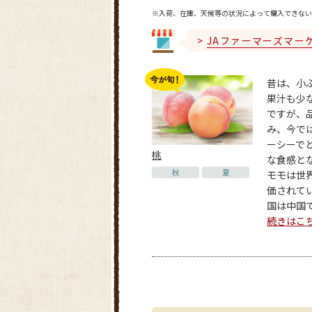
※入荷、在庫、天候等の状況によって購入できない
JAファーマーズマー
昔は、小
果汁も少
ですが、
み、今で
ーシーで
桃
な食感と
秋
夏
モモは世
価されて
国は中国で、
続きはこ