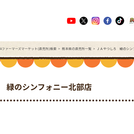
JAファーマーズマーケット(直売所)検索
熊本県の直売所一覧
ＪＡやつしろ 緑のシン
 緑のシンフォニー北部店