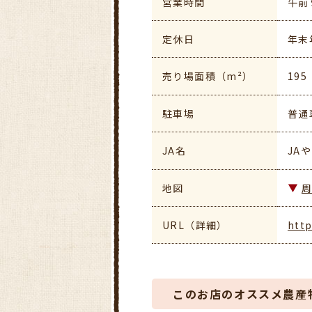
営業時間
午前
定休日
年末
売り場面積（m²）
195
駐車場
普通
JA名
JA
地図
URL（詳細）
http
このお店のオススメ農産