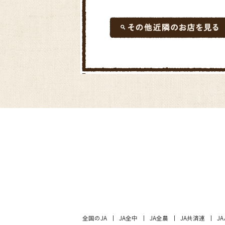
全国のJA
JA全中
JA全農
JA共済連
J