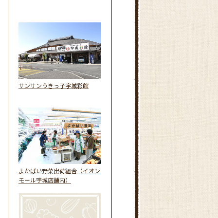
サンサンうきっ子宇城彩館
よかばい野菜出荷組合（イオン
モール宇城店舗内）