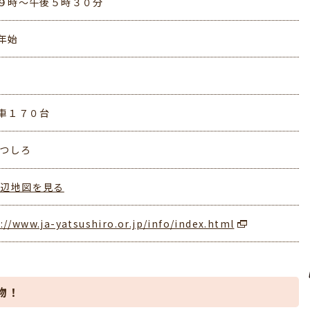
９時～午後５時３０分
年始
車１７０台
やつしろ
周辺地図を見る
://www.ja-yatsushiro.or.jp/info/index.html
物！