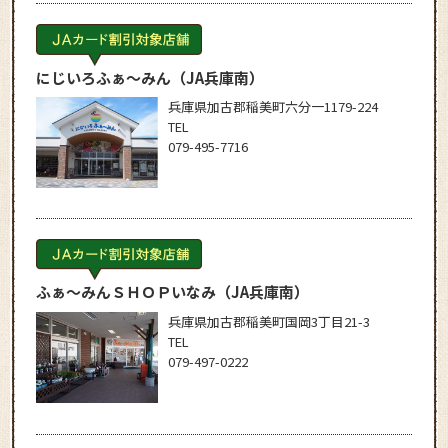
にじいろふぁ～みん
（JA兵庫南）
兵庫県加古郡稲美町六分一1179-224
TEL
079-495-7716
ふぁ～みんＳＨＯＰいなみ
（JA兵庫南）
兵庫県加古郡稲美町国岡3丁目21-3
TEL
079-497-0222