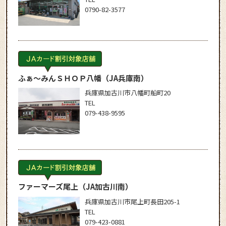
0790-82-3577
ふぁ～みんＳＨＯＰ八幡
（JA兵庫南）
兵庫県加古川市八幡町船町20
TEL
079-438-9595
ファーマーズ尾上
（JA加古川南）
兵庫県加古川市尾上町長田205-1
TEL
079-423-0881