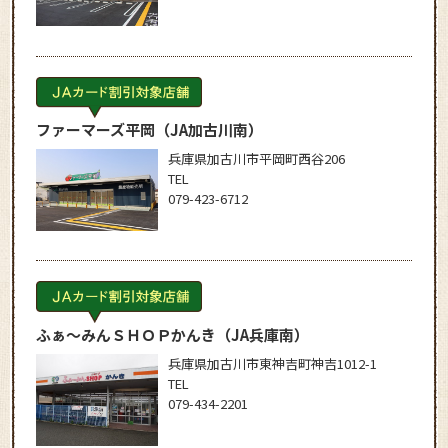
ファーマーズ平岡
（JA加古川南）
兵庫県加古川市平岡町西谷206
TEL
079-423-6712
ふぁ～みんＳＨＯＰかんき
（JA兵庫南）
兵庫県加古川市東神吉町神吉1012-1
TEL
079-434-2201