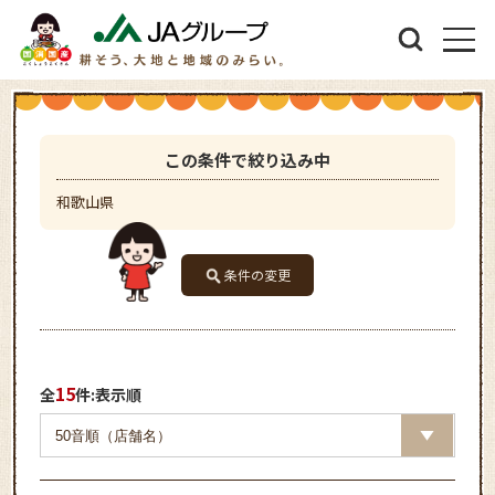
この条件で絞り込み中
和歌山県
条件の変更
15
全
件:表示順