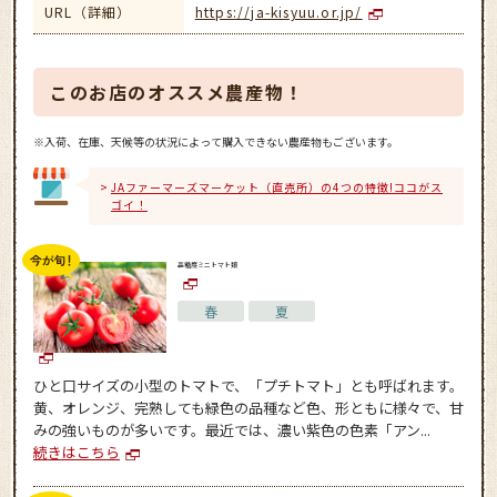
URL（詳細）
https://ja-kisyuu.or.jp/
このお店のオススメ農産物！
※入荷、在庫、天候等の状況によって購入できない農産物もございます。
JAファーマーズマーケット（直売所）の4つの特徴!ココがス
ゴイ！
高糖度ミニトマト類
春
夏
ひと口サイズの小型のトマトで、「プチトマト」とも呼ばれます。
黄、オレンジ、完熟しても緑色の品種など色、形ともに様々で、甘
みの強いものが多いです。最近では、濃い紫色の色素「アン...
続きはこちら