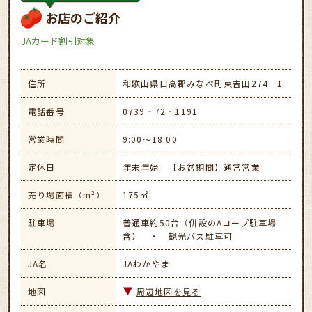
お店のご紹介
JAカード割引対象
住所
和歌山県日高郡みなべ町東吉田274‐1
電話番号
0739‐72‐1191
営業時間
9:00～18:00
定休日
年末年始 【お盆期間】通常営業
売り場面積（m²）
175㎡
駐車場
普通車約50台（併設のAコープ駐車場
含） ・ 観光バス駐車可
JA名
JAわかやま
地図
周辺地図を見る