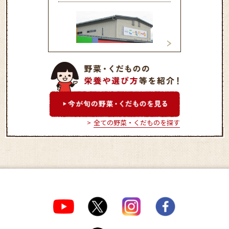
ＪＡ大阪泉州農産物直売所
愛菜（あいさい）
Rizumie こーたり～な
こ 【おかざき店
全ての野菜・くだものを探す