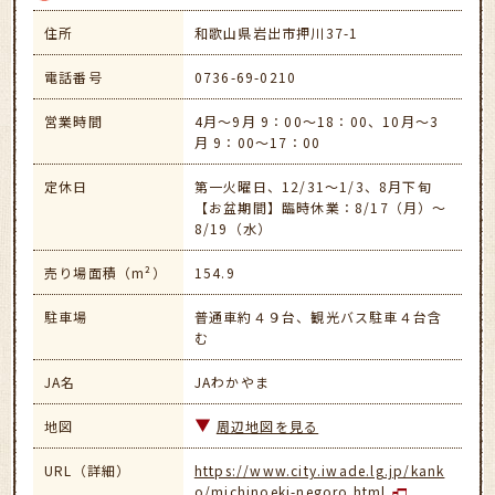
住所
和歌山県岩出市押川37-1
電話番号
0736-69-0210
営業時間
4月～9月 9：00～18：00、10月～3
月 9：00～17：00
定休日
第一火曜日、12/31～1/3、8月下旬
【お盆期間】臨時休業：8/17（月）～
8/19（水）
売り場面積（m²）
154.9
駐車場
普通車約４９台、観光バス駐車４台含
む
JA名
JAわかやま
地図
周辺地図を見る
URL（詳細）
https://www.city.iwade.lg.jp/kank
o/michinoeki-negoro.html