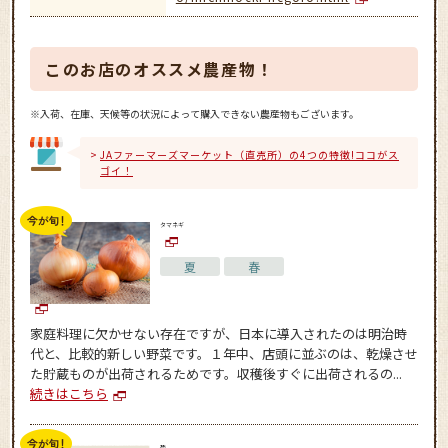
このお店のオススメ農産物！
※入荷、在庫、天候等の状況によって購入できない農産物もございます。
JAファーマーズマーケット（直売所）の4つの特徴!ココがス
ゴイ！
タマネギ
夏
春
家庭料理に欠かせない存在ですが、日本に導入されたのは明治時
代と、比較的新しい野菜です。１年中、店頭に並ぶのは、乾燥させ
た貯蔵ものが出荷されるためです。収穫後すぐに出荷されるの...
続きはこちら
菊