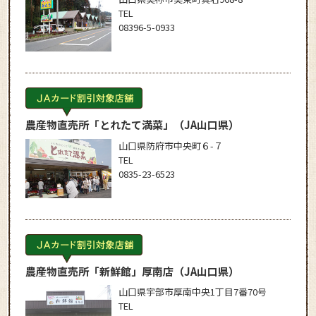
TEL
08396-5-0933
農産物直売所「とれたて満菜」
（JA山口県）
山口県防府市中央町６-７
TEL
0835-23-6523
農産物直売所「新鮮館」厚南店
（JA山口県）
山口県宇部市厚南中央1丁目7番70号
TEL