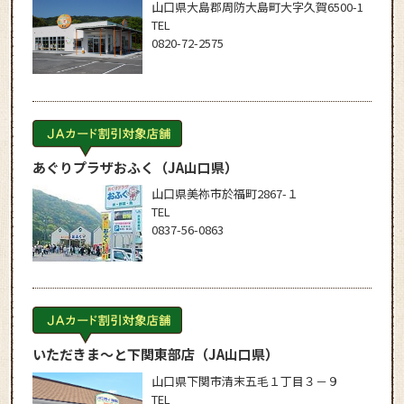
山口県大島郡周防大島町大字久賀6500-1
TEL
0820-72-2575
あぐりプラザおふく
（JA山口県）
山口県美祢市於福町2867-１
TEL
0837-56-0863
いただきま～と下関東部店
（JA山口県）
山口県下関市清末五毛１丁目３－９
TEL