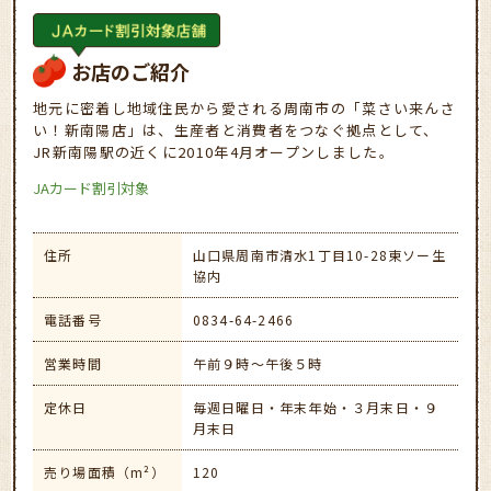
お店のご紹介
地元に密着し地域住民から愛される周南市の「菜さい来んさ
い！新南陽店」は、生産者と消費者をつなぐ拠点として、
JR新南陽駅の近くに2010年4月オープンしました。
JAカード割引対象
住所
山口県周南市清水1丁目10-28東ソー生
協内
電話番号
0834-64-2466
営業時間
午前９時～午後５時
定休日
毎週日曜日・年末年始・３月末日・９
月末日
売り場面積（m²）
120