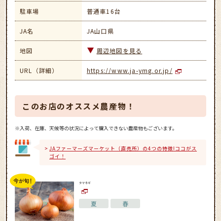
駐車場
普通車16台
JA名
JA山口県
地図
周辺地図を見る
URL（詳細）
https://www.ja-ymg.or.jp/
このお店のオススメ農産物！
※入荷、在庫、天候等の状況によって購入できない農産物もございます。
JAファーマーズマーケット（直売所）の4つの特徴!ココがス
ゴイ！
タマネギ
夏
春