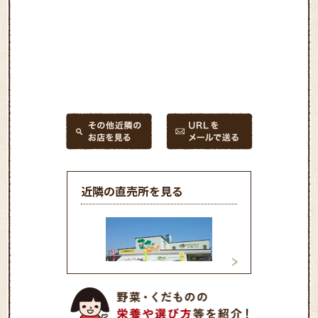
近隣の直売所を見る
直売所「菜さい来
直売所「菜さい来んさ
い！」三田川店
い！」北部店