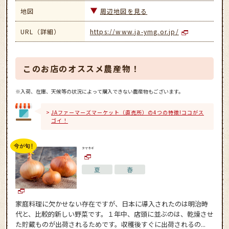
地図
周辺地図を見る
URL（詳細）
https://www.ja-ymg.or.jp/
このお店のオススメ農産物！
※入荷、在庫、天候等の状況によって購入できない農産物もございます。
JAファーマーズマーケット（直売所）の4つの特徴!ココがス
ゴイ！
タマネギ
夏
春
家庭料理に欠かせない存在ですが、日本に導入されたのは明治時
代と、比較的新しい野菜です。１年中、店頭に並ぶのは、乾燥させ
た貯蔵ものが出荷されるためです。収穫後すぐに出荷されるの...