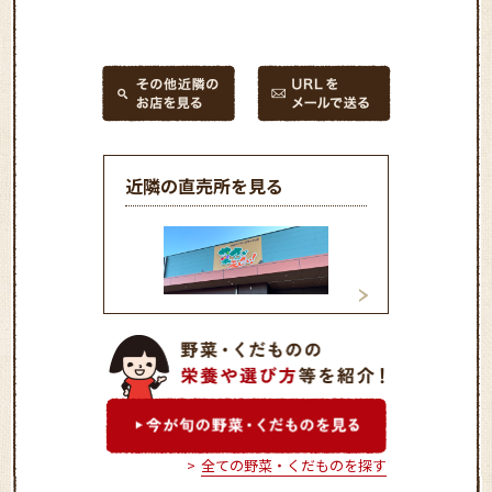
近隣の直売所を見る
直売所「菜さい来んさ
直売所「菜さい来
い！」下松店
い！」新南陽店
全ての野菜・くだものを探す