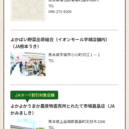
TEL
096-273-8200
よかばい野菜出荷組合（イオンモール宇城店舗内）
（JA熊本うき）
熊本県宇城市小川町河江１－１
TEL
よかよかうまか農産物直売所とれたて市場嘉島店
（JA
かみましき）
熊本県上益城郡嘉島町北甘木2206
TEL