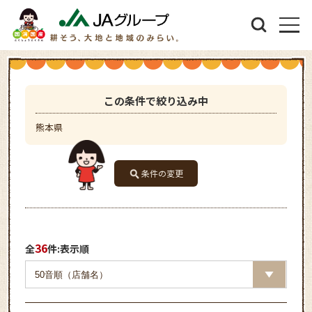
この条件で絞り込み中
熊本県
条件の変更
36
全
件:表示順