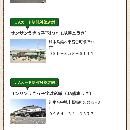
サンサンうきっ子下北店
（JA熊本うき）
熊本県熊本市富合町榎津54
TEL
０９６－３５８－６１１１
サンサンうきっ子宇城彩館
（JA熊本うき）
熊本県宇城市松橋町久具757-3
TEL
０９６４－３４－０３７７