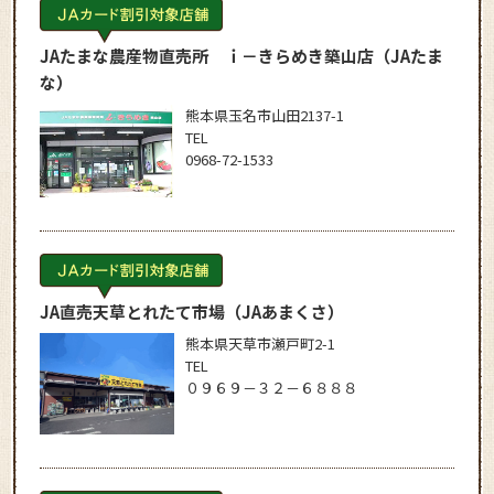
JAたまな農産物直売所 ｉ－きらめき築山店
（JAたま
な）
熊本県玉名市山田2137-1
TEL
0968-72-1533
JA直売天草とれたて市場
（JAあまくさ）
熊本県天草市瀬戸町2-1
TEL
０９６９－３２－６８８８