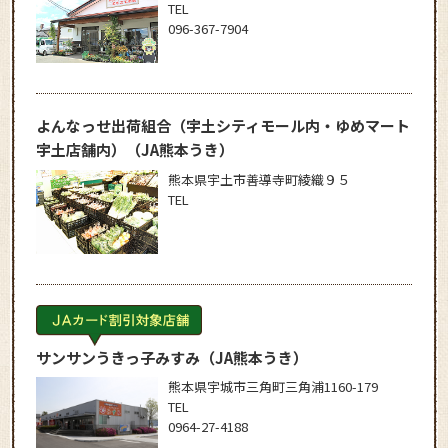
TEL
096-367-7904
よんなっせ出荷組合（宇土シティモール内・ゆめマート
宇土店舗内）
（JA熊本うき）
熊本県宇土市善導寺町綾織９５
TEL
サンサンうきっ子みすみ
（JA熊本うき）
熊本県宇城市三角町三角浦1160-179
TEL
0964-27-4188