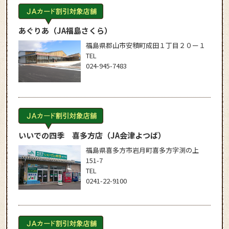
あぐりあ
（JA福島さくら）
福島県郡山市安積町成田１丁目２０ー１
TEL
024-945-7483
いいでの四季 喜多方店
（JA会津よつば）
福島県喜多方市岩月町喜多方字渕の上
151-7
TEL
0241-22-9100