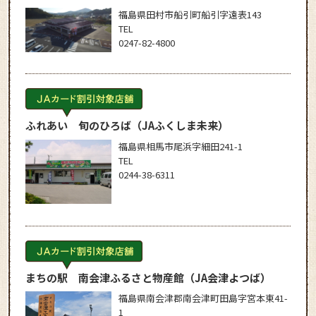
福島県田村市船引町船引字遠表143
TEL
0247-82-4800
ふれあい 旬のひろば
（JAふくしま未来）
福島県相馬市尾浜字細田241-1
TEL
0244-38-6311
まちの駅 南会津ふるさと物産館
（JA会津よつば）
福島県南会津郡南会津町田島字宮本東41-
1