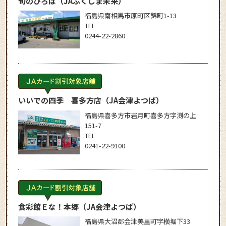
旬のひろば
（JAふくしま未来）
福島県南相馬市原町区錦町1-13
TEL
0244-22-2860
いいでの四季 喜多方店
（JA会津よつば）
福島県喜多方市岩月町喜多方字渕の上
151-7
TEL
0241-22-9100
食彩館Ｅな！本郷
（JA会津よつば）
福島県大沼郡会津美里町字横堀下33