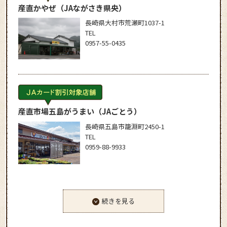
産直かやぜ
（JAながさき県央）
長崎県大村市荒瀬町1037-1
TEL
0957-55-0435
産直市場五島がうまい
（JAごとう）
長崎県五島市籠淵町2450-1
TEL
0959-88-9933
続きを見る