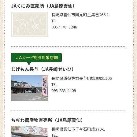
JAくにみ直売所
（JA島原雲仙）
長崎県雲仙市国見町土黒己266₋1
TEL
0957ｰ78ｰ3248
じげもん長与
（JA長崎せいひ）
長崎県西彼杵郡長与町嬉里郷1106
TEL
095-883-4409
ちぢわ農産物直売所
（JA島原雲仙）
長崎県雲仙市千々石町戊370-1
TEL