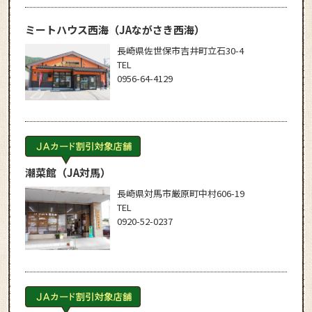
ミートハウス西海
（JAながさき西海）
長崎県佐世保市吉井町立石30-4
TEL
0956-64-4129
潮菜館
（JA対馬）
長崎県対馬市厳原町中村606-19
TEL
0920-52-0237