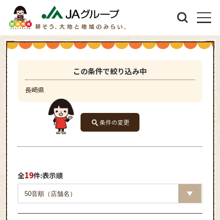
この条件で絞り込み中
長崎県
条件の変更
19
全
件:表示順