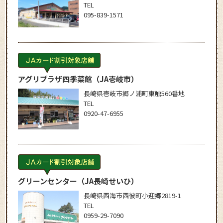
TEL
095-839-1571
アグリプラザ四季菜館
（JA壱岐市）
長崎県壱岐市郷ノ浦町東触560番地
TEL
0920-47-6955
グリーンセンター
（JA長崎せいひ）
長崎県西海市西彼町小迎郷2819-1
TEL
0959-29-7090