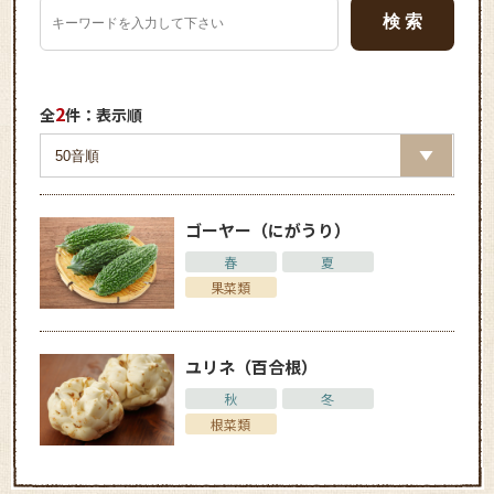
2
全
件：表示順
ゴーヤー（にがうり）
春
夏
果菜類
ユリネ（百合根）
秋
冬
根菜類