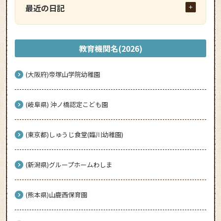
最近の日記
教育機関名(2026)
(大阪府)帝塚山学院幼稚園
(岐阜県) 沖ノ橋認定こども園
(東京都)しゅうじ食堂(臨川幼稚園)
(新潟県)グループホームわしま
(熊本県)山鹿西保育園