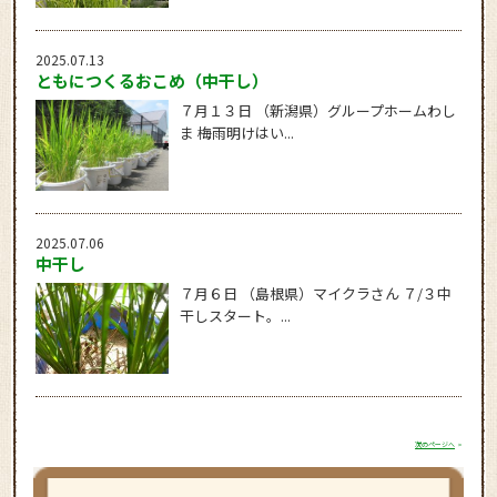
2025.07.13
ともにつくるおこめ（中干し）
７月１３日 （新潟県）グループホームわし
ま 梅雨明けはい...
2025.07.06
中干し
７月６日 （島根県）マイクラさん ７/３中
干しスタート。...
次のページへ