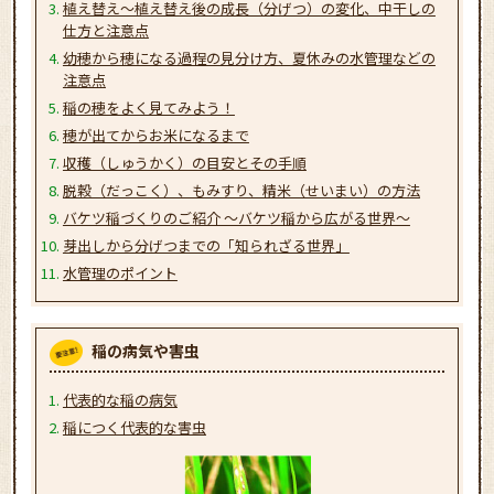
植え替え～植え替え後の成長（分げつ）の変化、中干しの
仕方と注意点
幼穂から穂になる過程の見分け方、夏休みの水管理などの
注意点
稲の穂をよく見てみよう！
穂が出てからお米になるまで
収穫（しゅうかく）の目安とその手順
脱穀（だっこく）、もみすり、精米（せいまい）の方法
バケツ稲づくりのご紹介 ～バケツ稲から広がる世界～
芽出しから分げつまでの「知られざる世界」
水管理のポイント
稲の病気や害虫
代表的な稲の病気
稲につく代表的な害虫