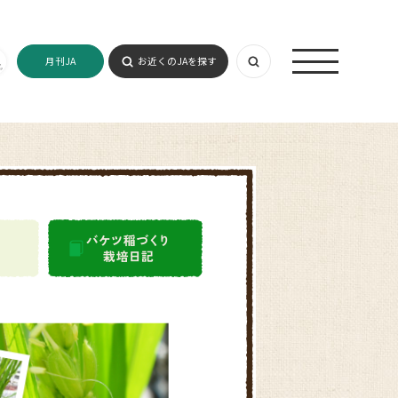
月刊JA
お近くのJAを探す