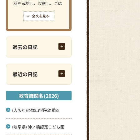
稲を栽培し、収穫し、ごは
んを炊いて味わう体験をし
ても...
過去の日記
最近の日記
教育機関名(2026)
(大阪府)帝塚山学院幼稚園
(岐阜県) 沖ノ橋認定こども園