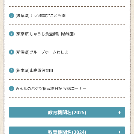
(岐阜県) 沖ノ橋認定こども園
(東京都)しゅうじ食堂(臨川幼稚園)
(新潟県)グループホームわしま
(熊本県)山鹿西保育園
みんなのバケツ稲栽培日記 投稿コーナー
教育機関名(2025)
教育機関名(2024)