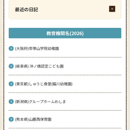
最近の日記
教育機関名(2026)
(大阪府)帝塚山学院幼稚園
(岐阜県) 沖ノ橋認定こども園
(東京都)しゅうじ食堂(臨川幼稚園)
(新潟県)グループホームわしま
(熊本県)山鹿西保育園