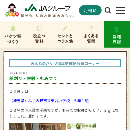
月刊JA
みんなのバケツ稲栽培日記 投稿コーナー
2024.10.03
稲刈り・脱穀・もみすり
１０月３日
（埼玉県）ふじみ野市立東台小学校 ５年１組
１３名の小人数の学級ですが、もみでの収穫が６０７．３ｇにな
りました。豊作？です。