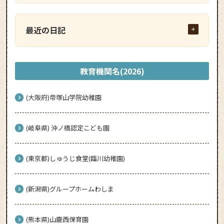
最近の日記
教育機関名(2026)
(大阪府)帝塚山学院幼稚園
(岐阜県) 沖ノ橋認定こども園
(東京都)しゅうじ食堂(臨川幼稚園)
(新潟県)グループホームわしま
(熊本県)山鹿西保育園