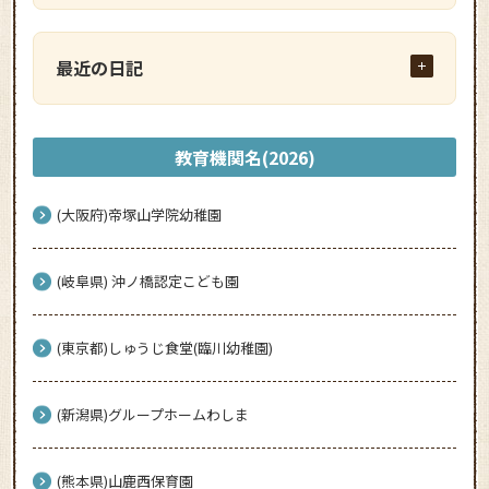
最近の日記
教育機関名(2026)
(大阪府)帝塚山学院幼稚園
(岐阜県) 沖ノ橋認定こども園
(東京都)しゅうじ食堂(臨川幼稚園)
(新潟県)グループホームわしま
(熊本県)山鹿西保育園