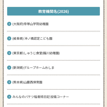
教育機関名(2026)
(大阪府)帝塚山学院幼稚園
(岐阜県) 沖ノ橋認定こども園
(東京都)しゅうじ食堂(臨川幼稚園)
(新潟県)グループホームわしま
(熊本県)山鹿西保育園
みんなのバケツ稲栽培日記 投稿コーナー