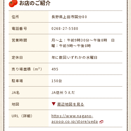
お店のご紹介
住所
長野県上田市国分80
電話番号
0268-27-5580
営業時間
月～土：午前9時30分～午後8時 日
曜：午前9時～午後8時
定休日
年に数回いずれかの水曜日
売り場面積（m²）
495
駐車場
150台
JA名
JA信州うえだ
地図
周辺地図を見る
URL（詳細）
https://www.nagano-
acoop.co.jp/store/ueda