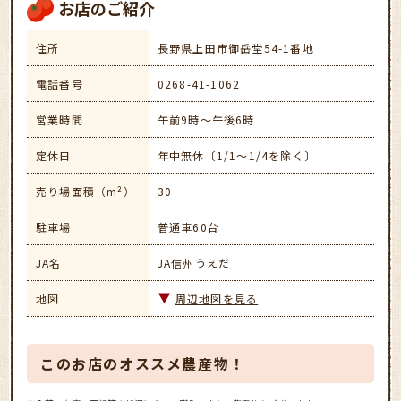
お店のご紹介
住所
長野県上田市御岳堂54-1番地
電話番号
0268-41-1062
営業時間
午前9時～午後6時
定休日
年中無休〔1/1～1/4を除く〕
売り場面積（m²）
30
駐車場
普通車60台
JA名
JA信州うえだ
地図
周辺地図を見る
このお店のオススメ農産物！