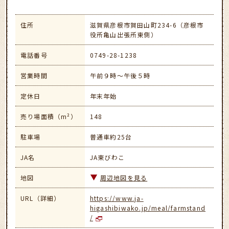
住所
滋賀県彦根市賀田山町234-6（彦根市
役所亀山出張所東側）
電話番号
0749-28-1238
営業時間
午前９時～午後５時
定休日
年末年始
売り場面積（m²）
148
駐車場
普通車約25台
JA名
JA東びわこ
地図
周辺地図を見る
URL（詳細）
https://www.ja-
higashibiwako.jp/meal/farmstand
/