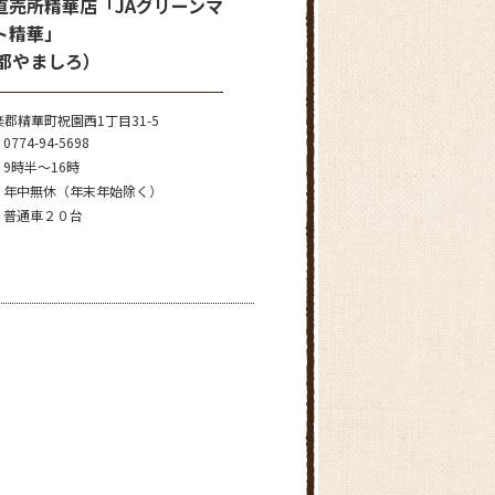
直売所精華店「JAグリーンマ
ト精華」
京都やましろ）
郡精華町祝園西1丁目31-5
0774-94-5698
9時半～16時
年中無休（年末年始除く）
普通車２０台