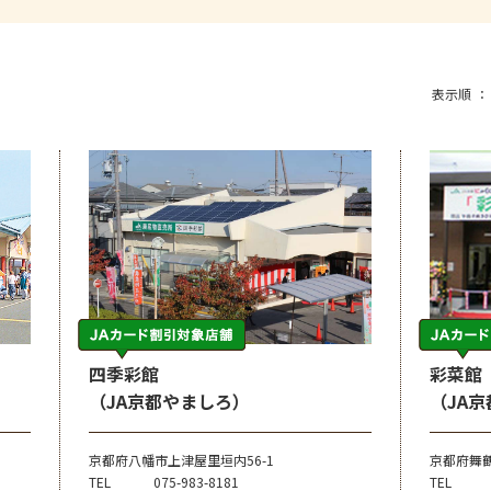
表示順
四季彩館
彩菜館
（JA京都やましろ）
（JA
京都府八幡市上津屋里垣内56-1
京都府舞鶴
TEL
075-983-8181
TEL