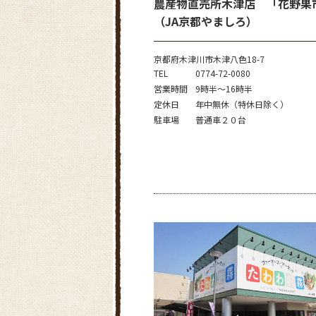
農産物直売所木津店 「花野果
（JA京都やましろ）
京都府木津川市木津八色18-7
TEL
0774-72-0080
営業時間
9時半～16時半
定休日
年中無休（特休日除く）
駐車場
普通車２０台