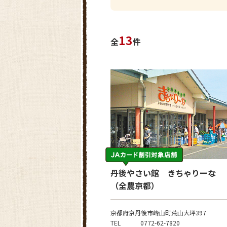
13
全
件
丹後やさい館 きちゃりーな
（全農京都）
京都府京丹後市峰山町荒山大坪397
TEL
0772-62-7820