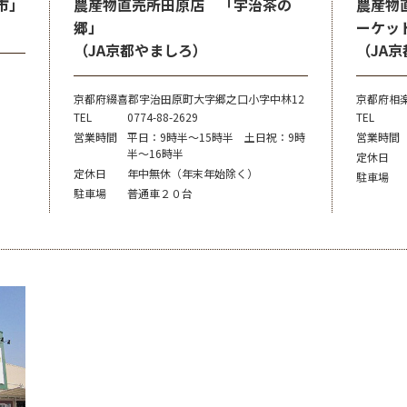
市」
農産物直売所田原店 「宇治茶の
農産物
郷」
ーケッ
（JA京都やましろ）
（JA
京都府綴喜郡宇治田原町大字郷之口小字中林12
京都府相楽
TEL
0774-88-2629
TEL
営業時間
平日：9時半～15時半 土日祝：9時
営業時間
半～16時半
定休日
定休日
年中無休（年末年始除く）
駐車場
駐車場
普通車２０台