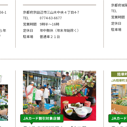
京都府城
TEL
6-1
京都府京田辺市三山木中央４丁目4-7
営業時間
TEL
0774-63-6677
定休日
営業時間
9時半～16時
駐車場
ら年
定休日
年中無休（年末年始除く）
）
駐車場
普通車２１台