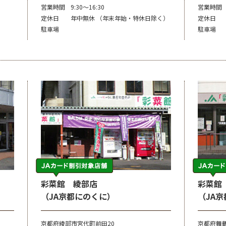
営業時間
9:30～16:30
営業時間
定休日
年中無休 （年末年始・特休日除く）
定休日
駐車場
駐車場
彩菜館 綾部店
彩菜館
（JA京都にのくに）
（JA
京都府綾部市宮代町前田20
京都府舞鶴