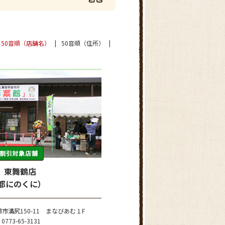
50音順（店舗名）
50音順（住所）
 東舞鶴店
京都にのくに）
市溝尻150-11 まなびあむ１F
0773-65-3131