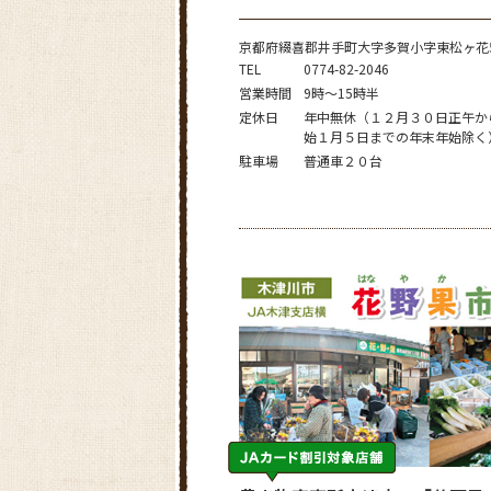
京都府綴喜郡井手町大字多賀小字東松ヶ花5
TEL
0774-82-2046
営業時間
9時～15時半
定休日
年中無休（１２月３０日正午か
始１月５日までの年末年始除く
駐車場
普通車２０台