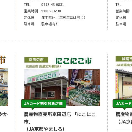
TEL
0773-43-0831
TEL
営業時間
9:00～16:30
営業時間
定休日
年中無休（年末年始は除く）
定休日
駐車場
駐車場有り
駐車場
やか
農産物直売所京田辺店 「にこにこ
農産物
市」
（JA
（JA京都やましろ）