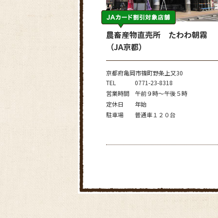
農畜産物直売所 たわわ朝霧
（JA京都）
京都府亀岡市篠町野条上又30
TEL
0771-23-8318
営業時間
午前９時～午後５時
定休日
年始
駐車場
普通車１２０台