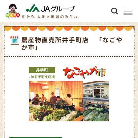
農産物直売所井手町店 「なごや
か市」