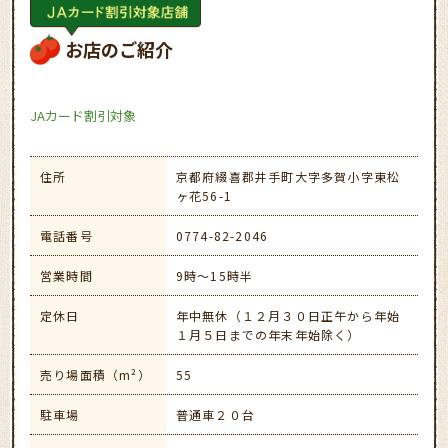
お店のご紹介
JAカード割引対象
住所
京都府綴喜郡井手町大字多賀小字東松
ヶ花56-1
電話番号
0774-82-2046
営業時間
9時～15時半
定休日
年中無休（１２月３０日正午から年始
１月５日までの年末年始除く）
売り場面積（m²）
55
駐車場
普通車２０台