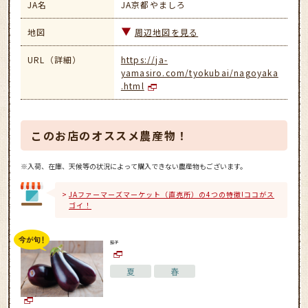
JA名
JA京都やましろ
地図
周辺地図を見る
URL（詳細）
https://ja-
yamasiro.com/tyokubai/nagoyaka
.html
このお店のオススメ農産物！
※入荷、在庫、天候等の状況によって購入できない農産物もございます。
JAファーマーズマーケット（直売所）の4つの特徴!ココがス
ゴイ！
茄子
夏
春