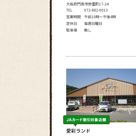
大阪府門真市野里町17-24
TEL
072-882-0013
営業時間
午前10時～午後4時
定休日
毎週日曜日
駐車場
無し
愛彩ランド