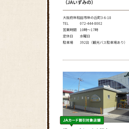
（JAいずみの）
大阪府岸和田市岸の丘町3-6-18
TEL
072-444-8002
営業時間
10時～17時
定休日
水曜日
駐車場
392台（観光バス駐車場あり）