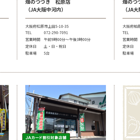
畑のつづき 松原店
畑のつ
（JA大阪中河内）
（JA
大阪府松原市上田5-10-35
大阪府柏原
TEL
072-290-7091
TEL
営業時間
午前9時00分～午後3時00分
営業時間
定休日
土・日・祝日
定休日
駐車場
5台
駐車場