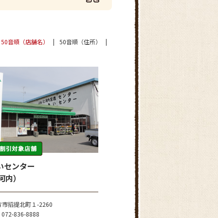
50音順（店舗名）
50音順（住所）
いセンター
北河内）
市招提北町１-2260
072-836-8888