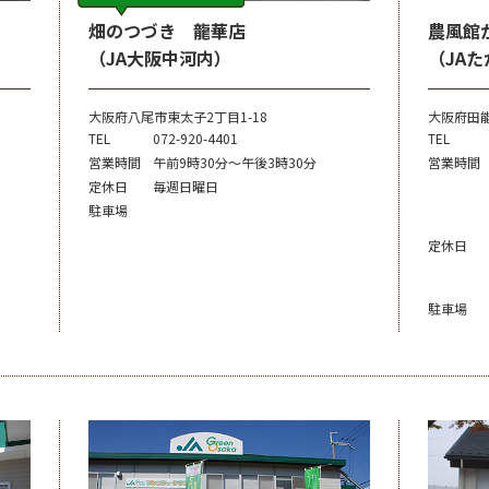
畑のつづき 龍華店
農風館
（JA大阪中河内）
（JA
大阪府八尾市東太子2丁目1-18
大阪府田能
TEL
072-920-4401
TEL
営業時間
午前9時30分～午後3時30分
営業時間
定休日
毎週日曜日
駐車場
定休日
駐車場