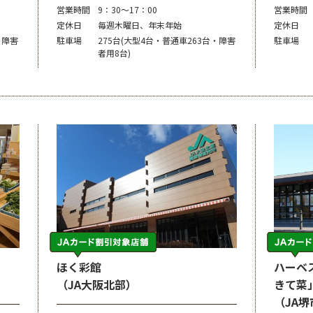
営業時間
9：30～17：00
営業時間
定休日
毎週木曜日、年末年始
定休日
・障害
駐車場
275台(大型4台・普通車263台・障害
駐車場
者用8台)
ほく彩館
ハーベ
（JA大阪北部）
きて菜
（JA堺