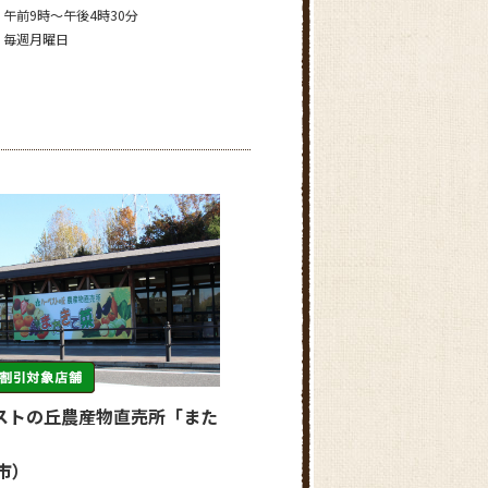
午前9時～午後4時30分
毎週月曜日
ストの丘農産物直売所「また
」
市）