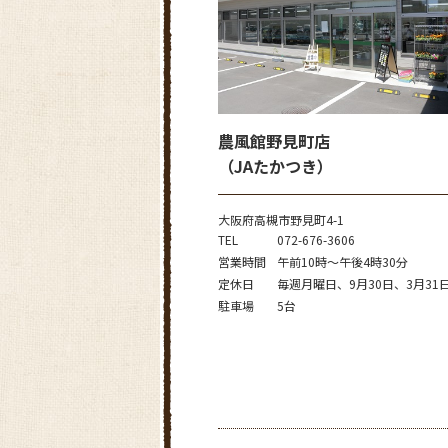
農風館野見町店
（JAたかつき）
大阪府高槻市野見町4-1
TEL
072-676-3606
営業時間
午前10時～午後4時30分
定休日
毎週月曜日、9月30日、3月31
駐車場
5台