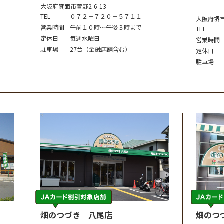
大阪府箕面市萱野2-6-13
TEL
０７２－７２０－５７１１
大阪府堺
営業時間
午前１０時～午後３時まで
TEL
定休日
毎週水曜日
営業時間
駐車場
27台（金融店舗含む）
定休日
駐車場
畑のつづき 八尾店
畑のつ