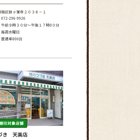
市南区鉢ヶ峯寺２０３６－１
072-296-9926
午前９時３０分～午後１７時0０分
毎週水曜日
普通車800台
づき 天美店