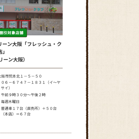
リーン大阪「フレッシュ・ク
店」
グリーン大阪）
大阪市荒本北１－５－５０
０６－６７４７－１８３１（イ～ヤ
サイ）
午前９時３０分～午後２時
毎週木曜日
普通車１７台（直売所）＋５０台
（本店）＝６７台