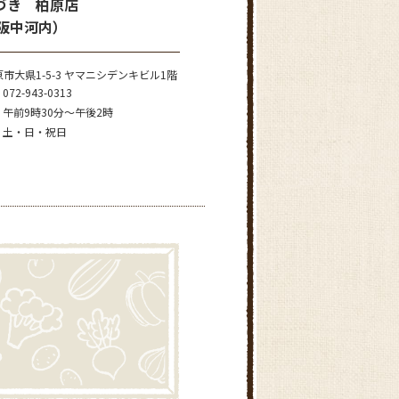
づき 柏原店
大阪中河内）
市大県1-5-3 ヤマニシデンキビル1階
072-943-0313
午前9時30分～午後2時
土・日・祝日