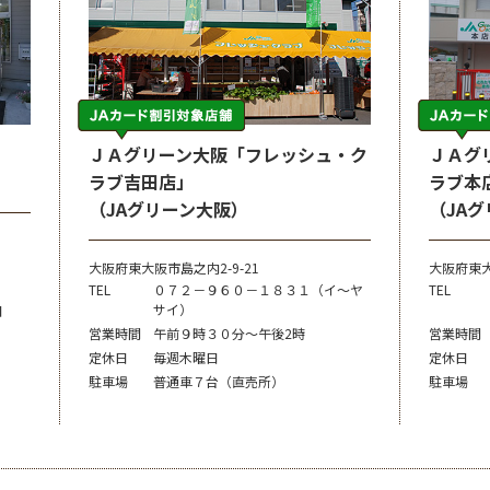
ＪＡグリーン大阪「フレッシュ・ク
ＪＡグ
ラブ吉田店」
ラブ本
（JAグリーン大阪）
（JA
大阪府東大阪市島之内2-9-21
大阪府東
TEL
０７２－９６０－１８３１（イ～ヤ
TEL
サイ）
日
営業時間
午前９時３０分～午後2時
営業時間
定休日
毎週木曜日
定休日
駐車場
普通車７台（直売所）
駐車場