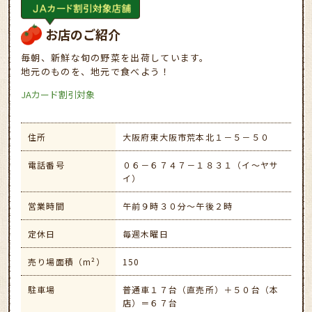
お店のご紹介
毎朝、新鮮な旬の野菜を出荷しています。
地元のものを、地元で食べよう！
JAカード割引対象
住所
大阪府東大阪市荒本北１－５－５０
電話番号
０６－６７４７－１８３１（イ～ヤサ
イ）
営業時間
午前９時３０分～午後２時
定休日
毎週木曜日
売り場面積（m²）
150
駐車場
普通車１７台（直売所）＋５０台（本
店）＝６７台