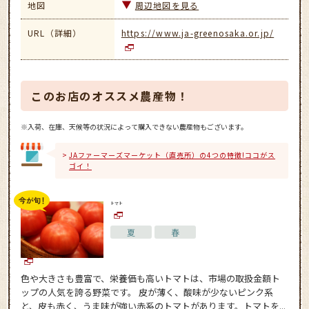
地図
周辺地図を見る
URL（詳細）
https://www.ja-greenosaka.or.jp/
このお店のオススメ農産物！
※入荷、在庫、天候等の状況によって購入できない農産物もございます。
JAファーマーズマーケット（直売所）の4つの特徴!ココがス
ゴイ！
トマト
夏
春
色や大きさも豊富で、栄養価も高いトマトは、市場の取扱金額ト
ップの人気を誇る野菜です。 皮が薄く、酸味が少ないピンク系
と、皮も赤く、うま味が強い赤系のトマトがあります。トマトを...