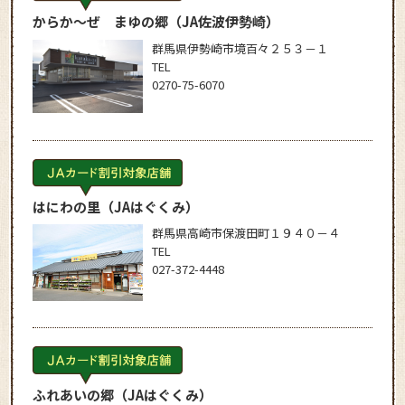
からか～ぜ まゆの郷
（JA佐波伊勢崎）
群馬県伊勢崎市境百々２５３－１
TEL
0270-75-6070
はにわの里
（JAはぐくみ）
群馬県高崎市保渡田町１９４０－４
TEL
027-372-4448
ふれあいの郷
（JAはぐくみ）