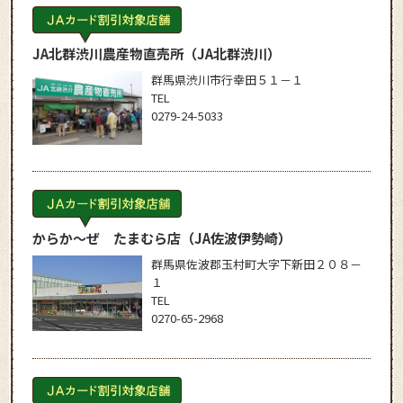
JA北群渋川農産物直売所
（JA北群渋川）
群馬県渋川市行幸田５１－１
TEL
0279-24-5033
からか～ぜ たまむら店
（JA佐波伊勢崎）
群馬県佐波郡玉村町大字下新田２０８－
１
TEL
0270-65-2968