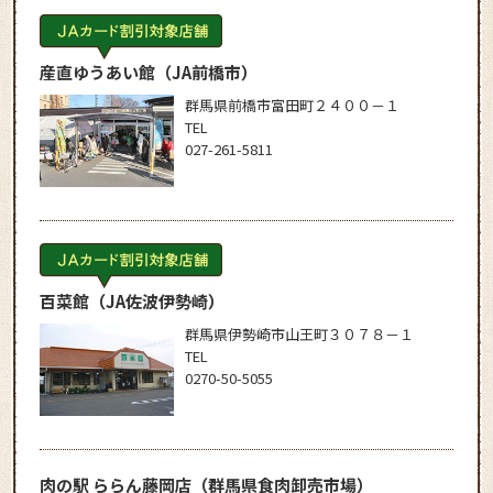
産直ゆうあい館
（JA前橋市）
群馬県前橋市富田町２４００－１
TEL
027-261-5811
百菜館
（JA佐波伊勢崎）
群馬県伊勢崎市山王町３０７８－１
TEL
0270-50-5055
肉の駅 ららん藤岡店
（群馬県食肉卸売市場）