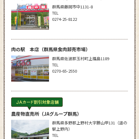
群馬県藤岡市中1131-8
TEL
0274-25-8122
肉の駅 本店
（群馬県食肉卸売市場）
群馬県佐波郡玉村町上福島1189
TEL
0270-65-2550
農産物直売所
（JAグループ群馬）
群馬県多野郡上野村大字勝山甲131（道の
駅上野内）
TEL