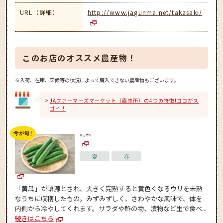
URL（詳細）
http://www.jagunma.net/takasaki/
このお店のオススメ農産物！
※入荷、在庫、天候等の状況によって購入できない農産物もございます。
JAファーマーズマーケット（直売所）の4つの特徴!ココがス
ゴイ！
キュウリ
夏
春
「黄瓜」が語源とされ、大きく完熟すると黄色くなるウリを未熟
なうちに収穫したもの。みずみずしく、さわやかな風味で、体を
内側から冷やしてくれます。サラダや酢の物、漬物など生で食べ...
続きはこちら