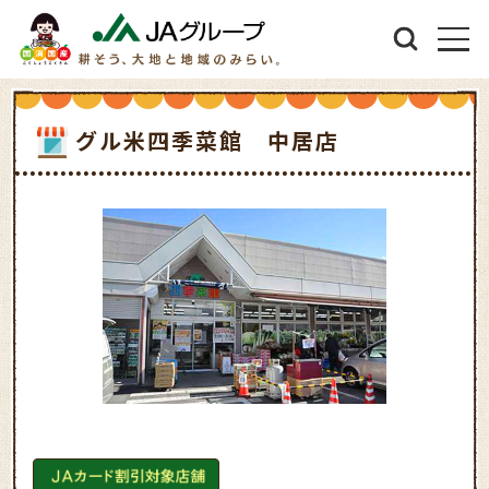
グル米四季菜館 中居店