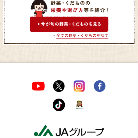
グル米四季菜館 筑縄店
はにわの里
全ての野菜・くだものを探す