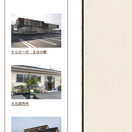
からか～ぜ まゆの郷
九合直売所