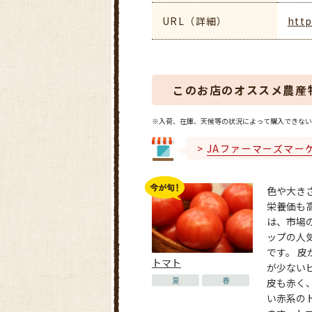
URL（詳細）
http
このお店のオススメ農産
※入荷、在庫、天候等の状況によって購入できない
JAファーマーズマー
色や大き
栄養価も
は、市場
ップの人
です。 皮
トマト
が少ない
夏
春
皮も赤く
い赤系の