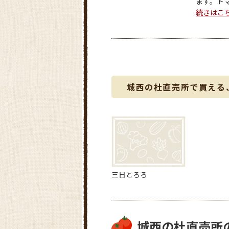
ます。トマト
続きはこ
城西の杜直売所で買える
三日とろろ
城西の杜直売所