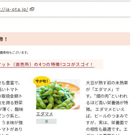
://ja-ota.jp/
物！
農産物もございます。
ケット（直売所）の4つの特徴!ココがスゴイ！
さも豊富で、
大豆が熟す前の未熟果
高いトマト
が「エダマメ」で
の取扱金額ト
す。“畑の肉”といわれ
気を誇る野菜
るほど高い栄養価が特
が薄く、酸味
徴。 エダマメといえ
エダマメ
ピンク系と、
ば、ビールのつまみで
夏
、うま味が強
すが、実は、栄養面で
トマトがあり
の相性も最適です。エ