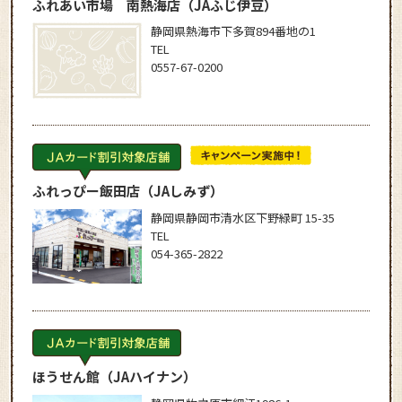
ふれあい市場 南熱海店
（JAふじ伊豆）
静岡県熱海市下多賀894番地の1
TEL
0557-67-0200
ふれっぴー飯田店
（JAしみず）
静岡県静岡市清水区下野緑町 15-35
TEL
054-365-2822
ほうせん館
（JAハイナン）