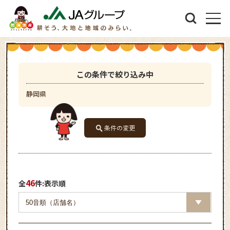
この条件で絞り込み中
静岡県
条件の変更
46
全
件:表示順