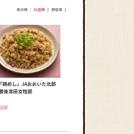
表示順
50音順
野菜順
「鶏めし」JAおおいた北部
 豊後高田女性部
レシピ