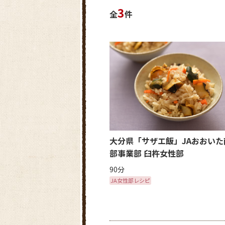
3
全
件
大分県「サザエ飯」JAおおいた
部事業部 臼杵女性部
90分
JA女性部レシピ