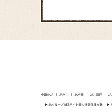
全国のJA
JA全中
JA全農
JA共済連
J
▶︎ JAグループWEBサイト個人情報保護方針
▶︎