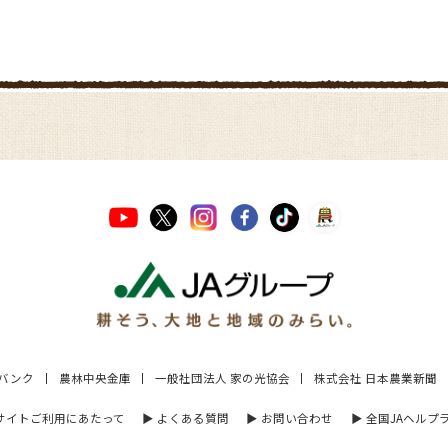
Aバンク
農林中央金庫
一般社団法人 家の光協会
株式会社 日本農業新聞
 サイトご利用にあたって
▶︎ よくある質問
▶︎ お問い合わせ
▶︎ 全国JAヘルプ