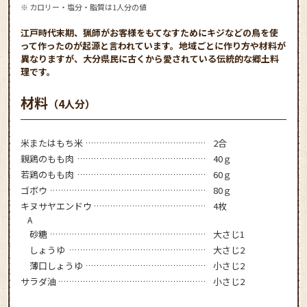
※ カロリー・塩分・脂質は1人分の値
江戸時代末期、猟師がお客様をもてなすためにキジなどの鳥を使
って作ったのが起源と言われています。地域ごとに作り方や材料が
異なりますが、大分県民に古くから愛されている伝統的な郷土料
理です。
材料
（4人分）
米またはもち米
2合
親鶏のもも肉
40ｇ
若鶏のもも肉
60ｇ
ゴボウ
80ｇ
キヌサヤエンドウ
4枚
A
砂糖
大さじ1
しょうゆ
大さじ2
薄口しょうゆ
小さじ2
サラダ油
小さじ2