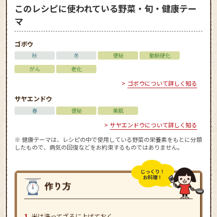
このレシピに使われている野菜・旬・健康テー
マ
ゴボウ
秋
冬
便秘
動脈硬化
がん
老化
ゴボウについて詳しく知る
サヤエンドウ
春
便秘
美肌
サヤエンドウについて詳しく知る
※ 健康テーマは、レシピの中で使用している野菜の栄養素をもとに分類
したもので、病気の回復などをお約束するものではありません。
じっくり！
お料理！
米は洗ってざるに上げておく。