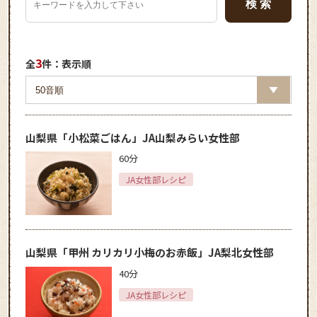
3
全
件：表示順
山梨県「小松菜ごはん」JA山梨みらい女性部
60分
JA女性部レシピ
山梨県「甲州 カリカリ小梅のお赤飯」JA梨北女性部
40分
JA女性部レシピ