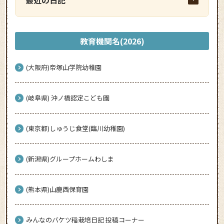
教育機関名(2026)
(大阪府)帝塚山学院幼稚園
(岐阜県) 沖ノ橋認定こども園
(東京都)しゅうじ食堂(臨川幼稚園)
(新潟県)グループホームわしま
(熊本県)山鹿西保育園
みんなのバケツ稲栽培日記 投稿コーナー