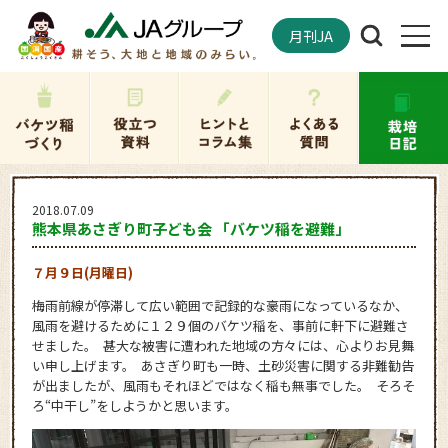
月刊JA
2018.07.09
熊本県あさぎり町子ども会 「バケツ稲を避難」
７月９日(月曜日)
梅雨前線が停滞して広い範囲で記録的な豪雨になっているなか、
風雨を避けるために１２９個のバケツ稲を、事前に軒下に避難さ
せました。 甚大な被害に遭われた地域の方々には、心よりお見舞
い申し上げます。 あさぎり町も一時、土砂災害に関する非難勧告
が出ましたが、風雨もそれほどではなく稲も無事でした。 そろそ
ろ“中干し”をしようかと思います。