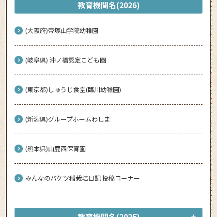
教育機関名(2026)
(大阪府)帝塚山学院幼稚園
(岐阜県) 沖ノ橋認定こども園
(東京都)しゅうじ食堂(臨川幼稚園)
(新潟県)グループホームわしま
(熊本県)山鹿西保育園
みんなのバケツ稲栽培日記 投稿コーナー
教育機関名(2025)