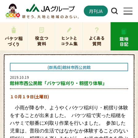
月刊JA
(群馬県)館林市西公民館
2019.10.19
館林市西公民館「バケツ稲刈り・籾摺り体験」
１０月１９日(土曜日)
小雨が降る中、ようやくバケツ稲刈り・籾摺り体験
をすることが出来ました。 バケツ稲で実った稲穂を
ハサミで順番に刈取り作業を行いました。 参加した
児童は、普段の生活ではなかなか体験することのない