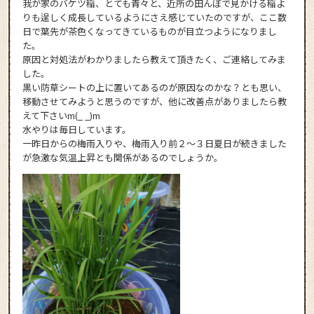
我が家のバケツ稲、とても青々と、近所の田んぼで見かける稲よ
りも逞しく成長しているようにさえ感じていたのですが、ここ数
日で葉先が茶色くなってきているものが目立つようになりまし
た。
原因と対処法がわかりましたら教えて頂きたく、ご連絡してみま
した。
黒い防草シートの上に置いてあるのが原因なのかな？とも思い、
移動させてみようと思うのですが、他に改善点がありましたら教
えて下さいm(_ _)m
水やりは毎日しています。
一昨日からの梅雨入りや、梅雨入り前２～３日夏日が続きました
が急激な気温上昇とも関係があるのでしょうか。