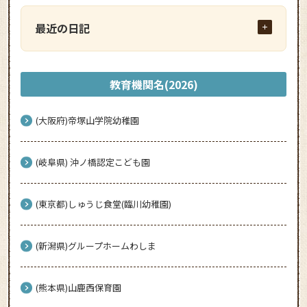
最近の日記
教育機関名(2026)
(大阪府)帝塚山学院幼稚園
(岐阜県) 沖ノ橋認定こども園
(東京都)しゅうじ食堂(臨川幼稚園)
(新潟県)グループホームわしま
(熊本県)山鹿西保育園