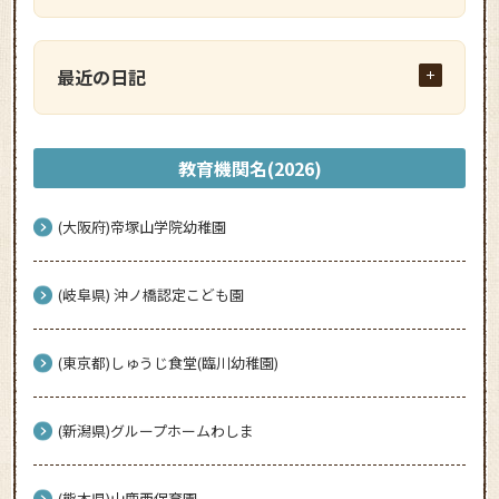
最近の日記
教育機関名(2026)
(大阪府)帝塚山学院幼稚園
(岐阜県) 沖ノ橋認定こども園
(東京都)しゅうじ食堂(臨川幼稚園)
(新潟県)グループホームわしま
(熊本県)山鹿西保育園