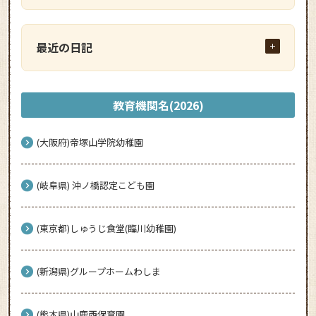
最近の日記
教育機関名(2026)
(大阪府)帝塚山学院幼稚園
(岐阜県) 沖ノ橋認定こども園
(東京都)しゅうじ食堂(臨川幼稚園)
(新潟県)グループホームわしま
(熊本県)山鹿西保育園