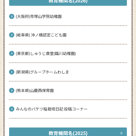
教育機関名(2026)
(大阪府)帝塚山学院幼稚園
(岐阜県) 沖ノ橋認定こども園
(東京都)しゅうじ食堂(臨川幼稚園)
(新潟県)グループホームわしま
(熊本県)山鹿西保育園
みんなのバケツ稲栽培日記 投稿コーナー
教育機関名(2025)