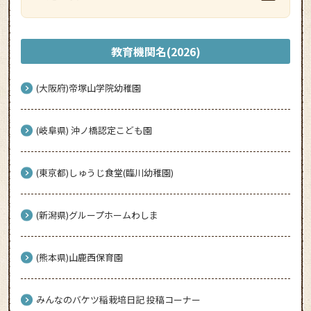
教育機関名(2026)
(大阪府)帝塚山学院幼稚園
(岐阜県) 沖ノ橋認定こども園
(東京都)しゅうじ食堂(臨川幼稚園)
(新潟県)グループホームわしま
(熊本県)山鹿西保育園
みんなのバケツ稲栽培日記 投稿コーナー