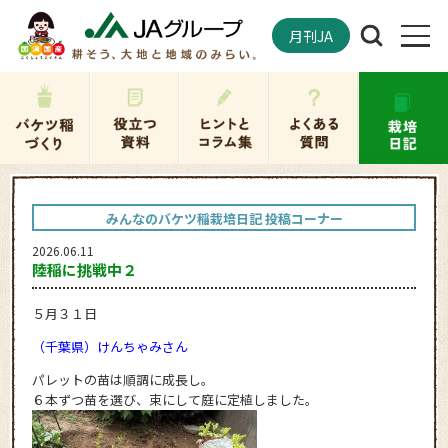
月刊JA
みんなのバケツ稲栽培日記 投稿コーナー
2026.06.11
陸稲に挑戦中２
５月３１日
（千葉県）けんちゃみさん
パレットの苗は順調に成長し。
６本ずつ苗を選び、束にして庭に定植しました。