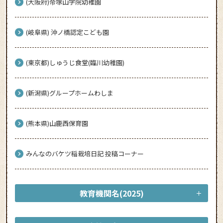
(大阪府)帝塚山学院幼稚園
(岐阜県) 沖ノ橋認定こども園
(東京都)しゅうじ食堂(臨川幼稚園)
(新潟県)グループホームわしま
(熊本県)山鹿西保育園
みんなのバケツ稲栽培日記 投稿コーナー
教育機関名(2025)