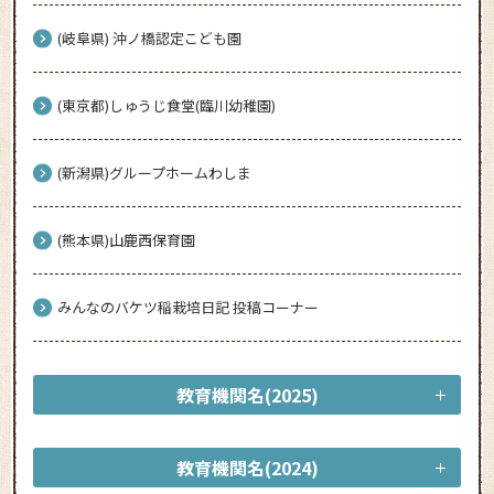
(岐阜県) 沖ノ橋認定こども園
(東京都)しゅうじ食堂(臨川幼稚園)
(新潟県)グループホームわしま
(熊本県)山鹿西保育園
みんなのバケツ稲栽培日記 投稿コーナー
教育機関名(2025)
教育機関名(2024)