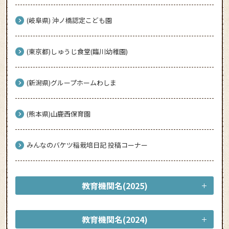
(岐阜県) 沖ノ橋認定こども園
(東京都)しゅうじ食堂(臨川幼稚園)
(新潟県)グループホームわしま
(熊本県)山鹿西保育園
みんなのバケツ稲栽培日記 投稿コーナー
教育機関名(2025)
教育機関名(2024)